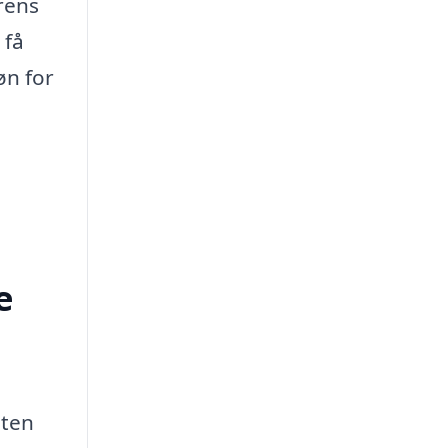
rens
 få
øn for
e
gten