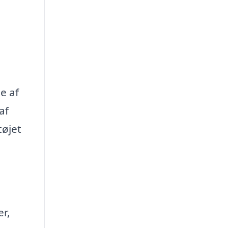
e af
af
tøjet
er,