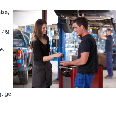
lse,
 dig
e.
gtige