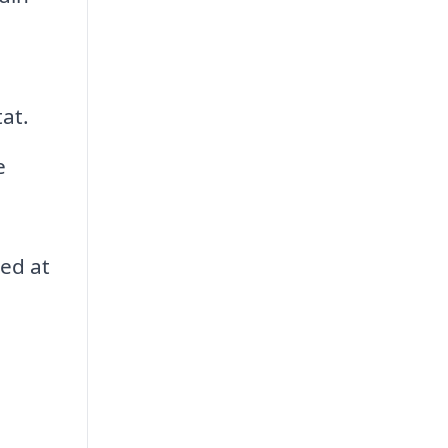
tat.
e
med at