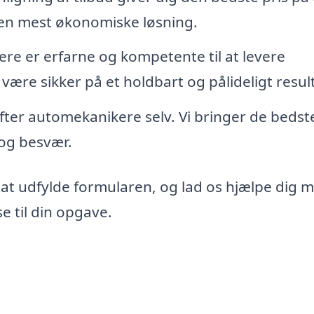
den mest økonomiske løsning.
re er erfarne og kompetente til at levere
 være sikker på et holdbart og pålideligt resul
 efter automekanikere selv. Vi bringer de bedst
d og besvær.
 at udfylde formularen, og lad os hjælpe dig 
e til din opgave.