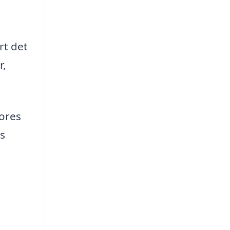
rt det
r,
vores
s