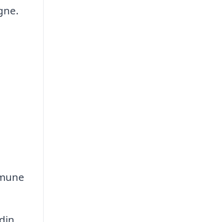
gne.
mmune
din