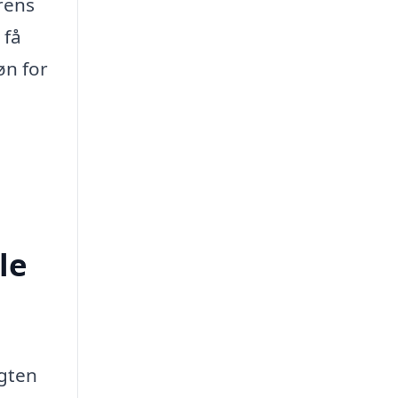
rens
 få
øn for
le
igten