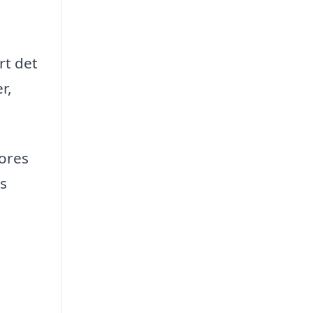
rt det
r,
vores
s