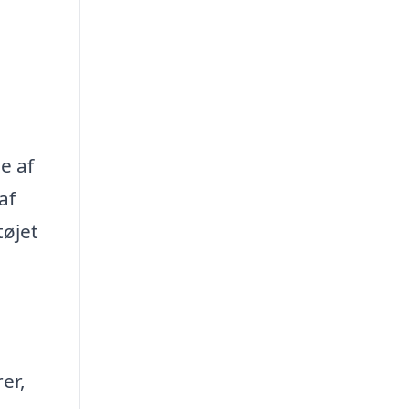
e af
af
tøjet
er,