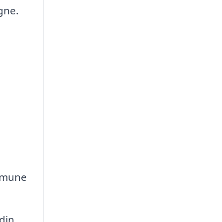
gne.
ommune
din