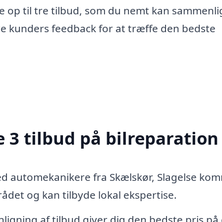
e op til tre tilbud, som du nemt kan sammenli
re kunders feedback for at træffe den bedste
 3 tilbud på bilreparation
ed automekanikere fra Skælskør, Slagelse k
det og kan tilbyde lokal ekspertise.
igning af tilbud giver dig den bedste pris på 