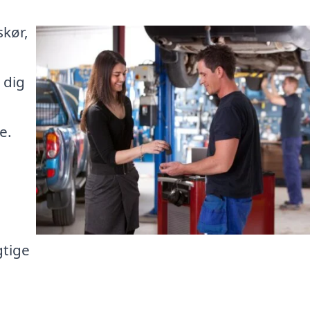
skør,
 dig
e.
gtige