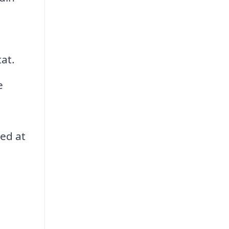
tat.
e
med at