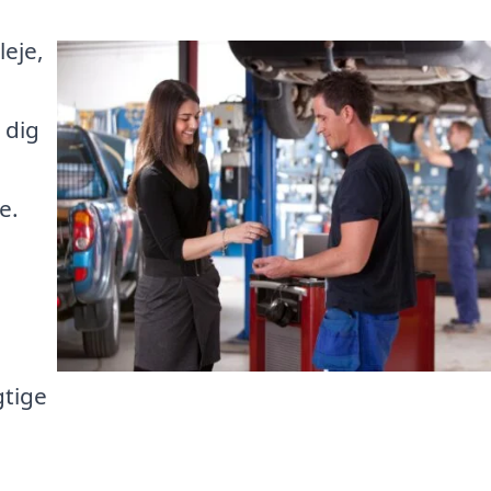
leje,
 dig
e.
gtige