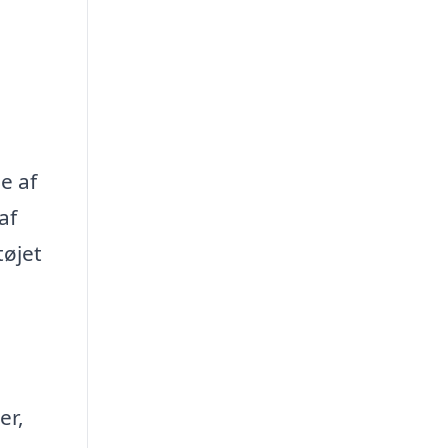
e af
af
tøjet
er,