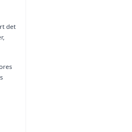
rt det
r,
vores
s