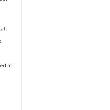
tat.
e
med at