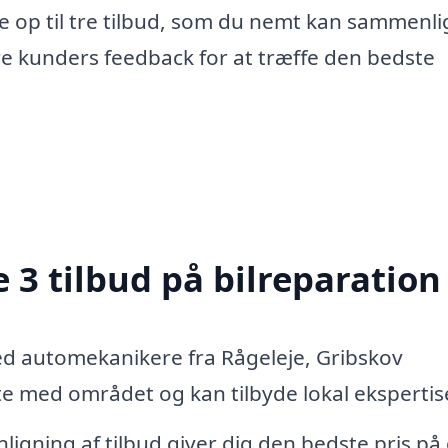
e op til tre tilbud, som du nemt kan sammenli
re kunders feedback for at træffe den bedste
 3 tilbud på bilreparation
ed automekanikere fra Rågeleje, Gribskov
 med området og kan tilbyde lokal ekspertis
igning af tilbud giver dig den bedste pris på 