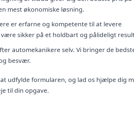
den mest økonomiske løsning.
re er erfarne og kompetente til at levere
 være sikker på et holdbart og pålideligt resul
 efter automekanikere selv. Vi bringer de bedst
d og besvær.
 at udfylde formularen, og lad os hjælpe dig 
e til din opgave.