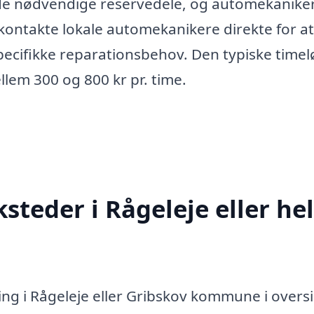
 de nødvendige reservedele, og automekanike
 kontakte lokale automekanikere direkte for at
pecifikke reparationsbehov. Den typiske timel
llem 300 og 800 kr pr. time.
teder i Rågeleje eller he
ing i Rågeleje eller Gribskov kommune i overs