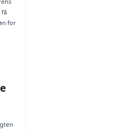
rens
 få
øn for
le
igten