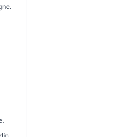
gne.
e.
din