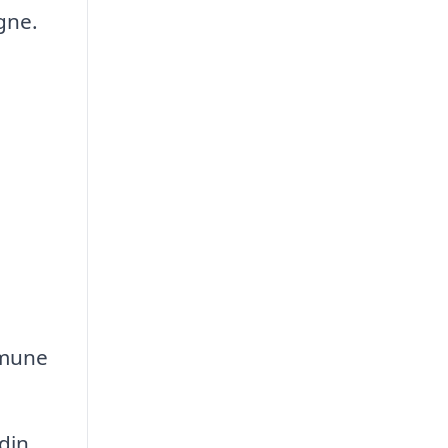
gne.
mmune
din