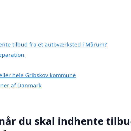
ente tilbud fra et autoværksted i Mårum?
reparation
eller hele Gribskov kommune
ioner af Danmark
når du skal indhente tilb