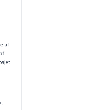
e af
af
tøjet
r,