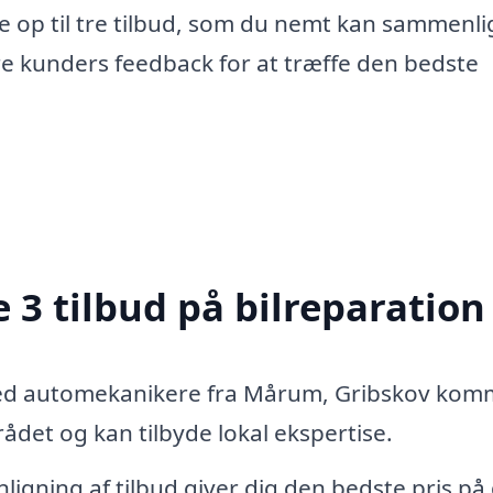
e op til tre tilbud, som du nemt kan sammenli
re kunders feedback for at træffe den bedste
 3 tilbud på bilreparation
med automekanikere fra Mårum, Gribskov ko
det og kan tilbyde lokal ekspertise.
igning af tilbud giver dig den bedste pris på 