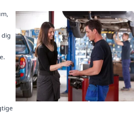
um,
 dig
e.
gtige