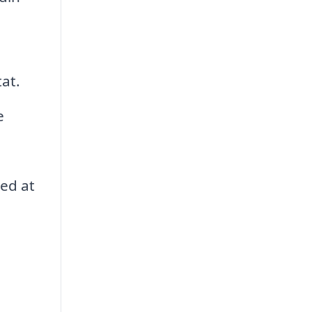
tat.
e
med at