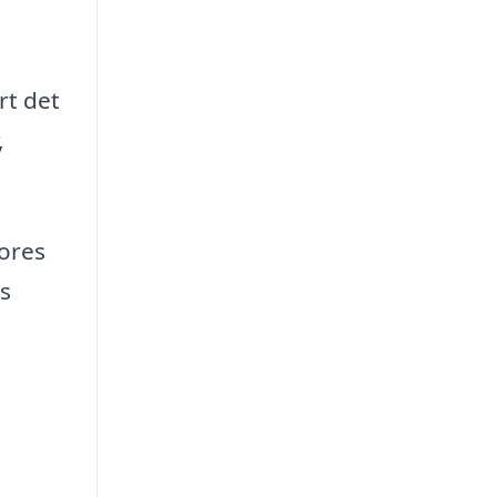
rt det
,
vores
s