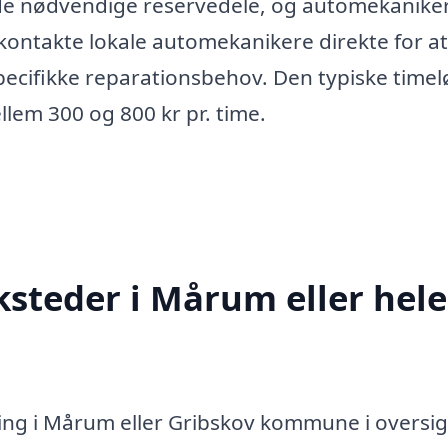
 de nødvendige reservedele, og automekanike
 kontakte lokale automekanikere direkte for at
pecifikke reparationsbehov. Den typiske timel
llem 300 og 800 kr pr. time.
steder i Mårum eller hele
ing i Mårum eller Gribskov kommune i oversi