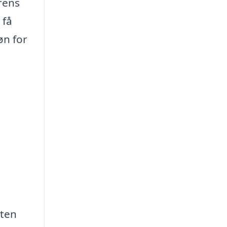
rens
 få
øn for
gten