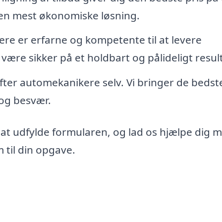
den mest økonomiske løsning.
re er erfarne og kompetente til at levere
 være sikker på et holdbart og pålideligt resul
 efter automekanikere selv. Vi bringer de bedst
d og besvær.
 at udfylde formularen, og lad os hjælpe dig 
til din opgave.