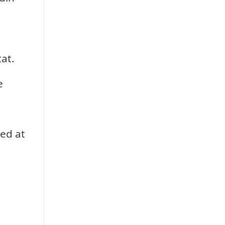
tat.
e
med at