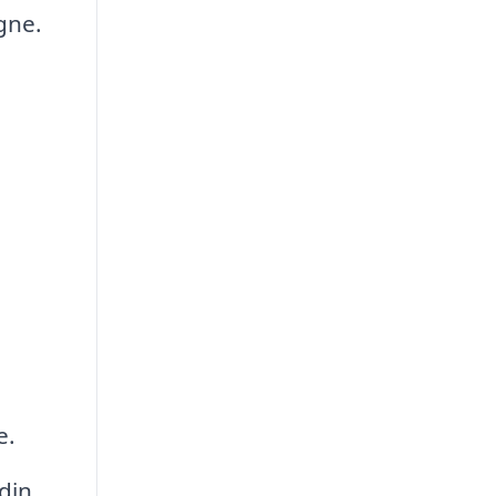
gne.
e.
din