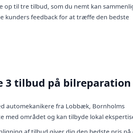
e op til tre tilbud, som du nemt kan sammenli
re kunders feedback for at træffe den bedste
 3 tilbud på bilreparation
med automekanikere fra Lobbæk, Bornholms
 med området og kan tilbyde lokal ekspertis
igning af tilbud giver dig den bedste pris på 