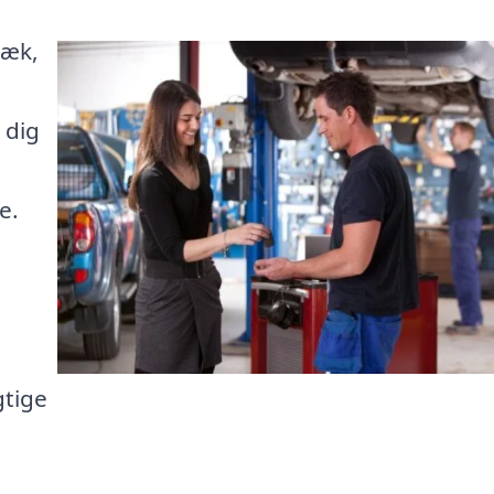
bæk,
 dig
e.
gtige