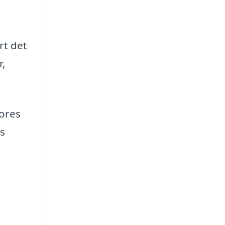
rt det
r,
vores
s