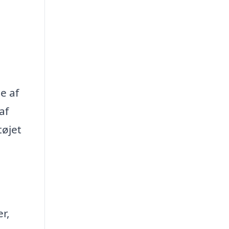
e af
af
tøjet
r,