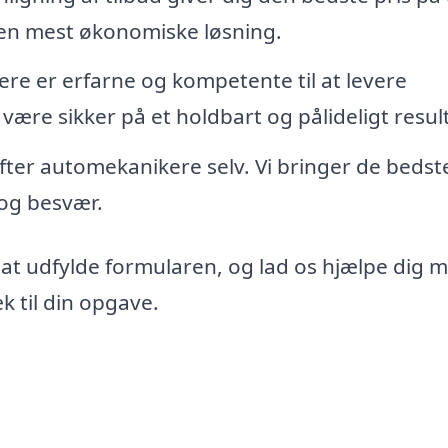
den mest økonomiske løsning.
re er erfarne og kompetente til at levere
 være sikker på et holdbart og pålideligt resul
 efter automekanikere selv. Vi bringer de bedst
d og besvær.
 at udfylde formularen, og lad os hjælpe dig 
 til din opgave.