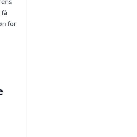
rens
 få
øn for
e