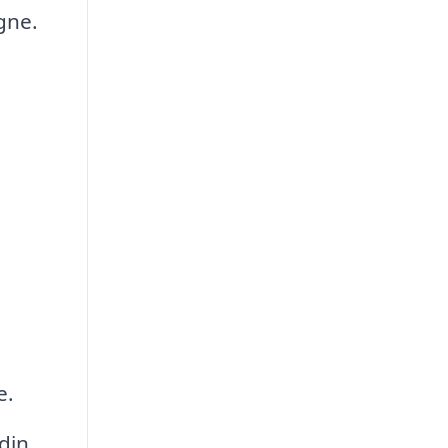
gne.
e.
din