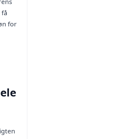
rens
 få
øn for
ele
igten