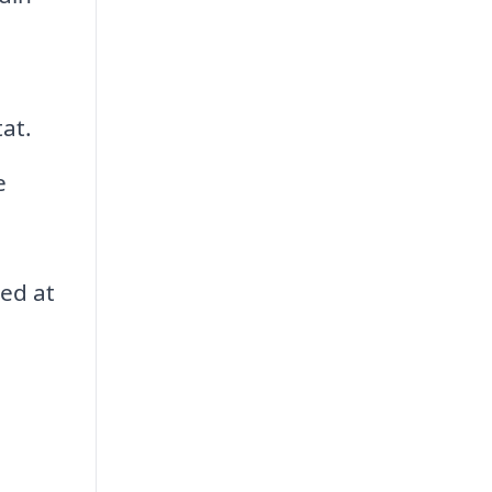
tat.
e
med at