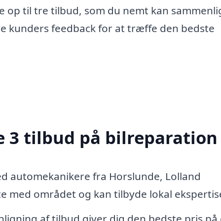
e op til tre tilbud, som du nemt kan sammenli
re kunders feedback for at træffe den bedste
 3 tilbud på bilreparation
ed automekanikere fra Horslunde, Lolland
 med området og kan tilbyde lokal ekspertis
igning af tilbud giver dig den bedste pris på 