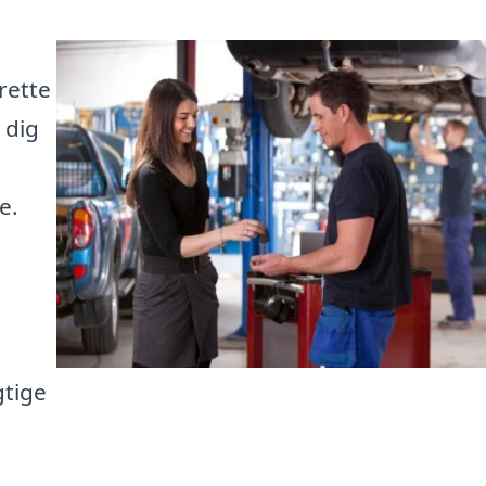
rette
 dig
e.
gtige