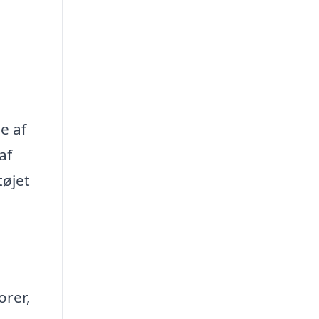
e af
af
tøjet
orer,