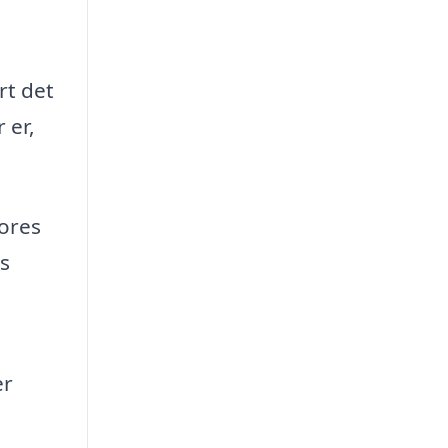
rt det
 er,
vores
s
er