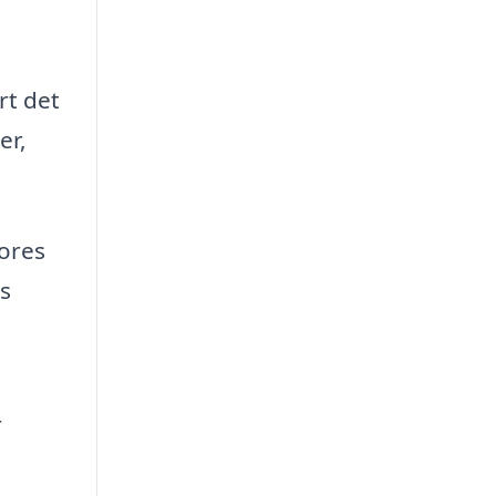
rt det
er,
vores
s
r