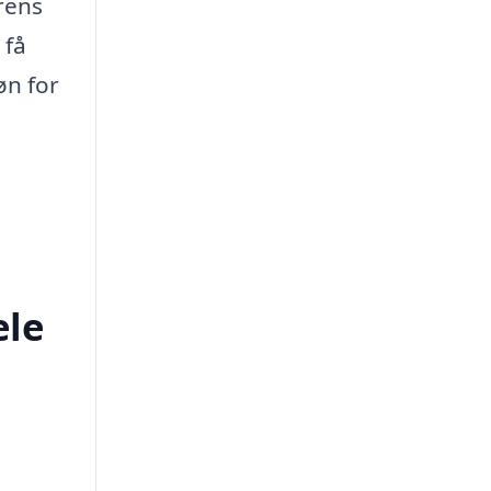
rens
 få
øn for
ele