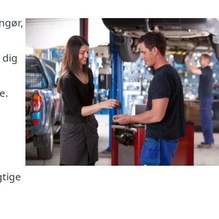
ngør,
 dig
e.
gtige