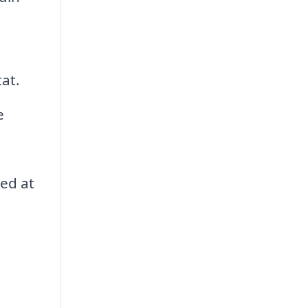
tat.
e
med at