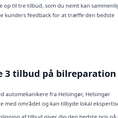
e op til tre tilbud, som du nemt kan sammenli
re kunders feedback for at træffe den bedste
 3 tilbud på bilreparation
ed automekanikere fra Helsingør, Helsingør
 med området og kan tilbyde lokal ekspertis
igning af tilbud giver dig den bedste pris på 