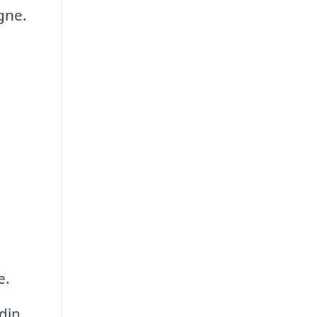
gne.
e.
din