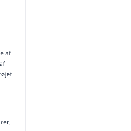
e af
af
tøjet
rer,