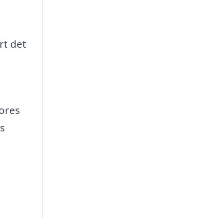
rt det
vores
s