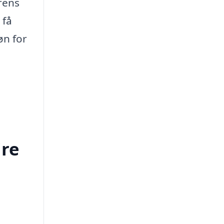
rens
 få
øn for
jre