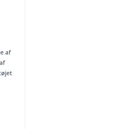
e af
af
tøjet