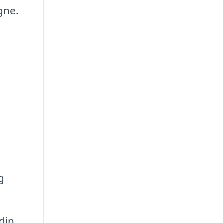
gne.
g
din