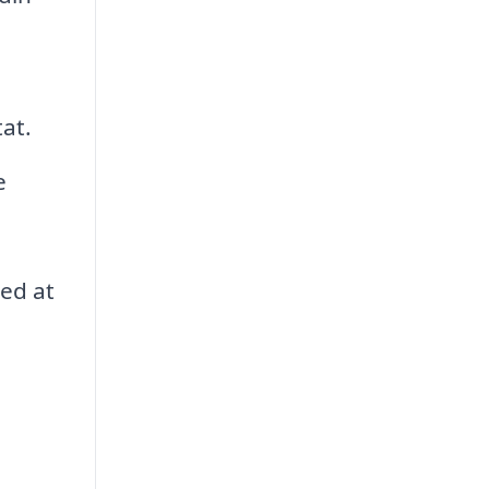
tat.
e
med at