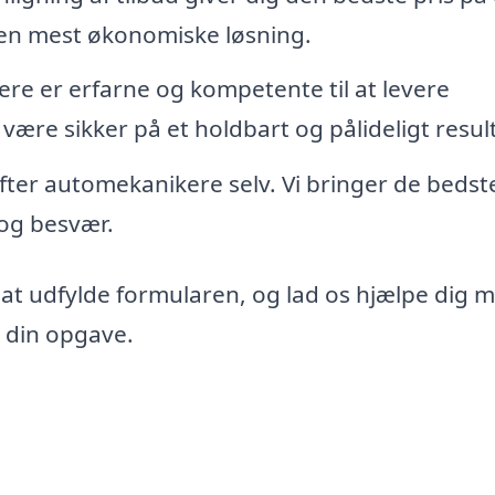
den mest økonomiske løsning.
re er erfarne og kompetente til at levere
 være sikker på et holdbart og pålideligt resul
 efter automekanikere selv. Vi bringer de bedst
d og besvær.
 at udfylde formularen, og lad os hjælpe dig 
l din opgave.