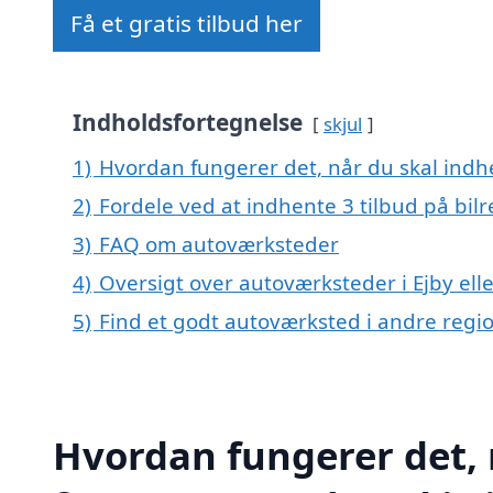
Få et gratis tilbud her
Indholdsfortegnelse
skjul
1)
Hvordan fungerer det, når du skal indhe
2)
Fordele ved at indhente 3 tilbud på bil
3)
FAQ om autoværksteder
4)
Oversigt over autoværksteder i Ejby el
5)
Find et godt autoværksted i andre reg
Hvordan fungerer det, 