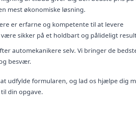
den mest økonomiske løsning.
re er erfarne og kompetente til at levere
 være sikker på et holdbart og pålideligt resul
 efter automekanikere selv. Vi bringer de bedst
d og besvær.
 at udfylde formularen, og lad os hjælpe dig 
til din opgave.