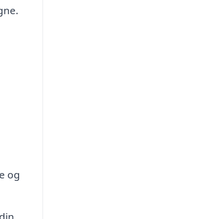
gne.
e og
din