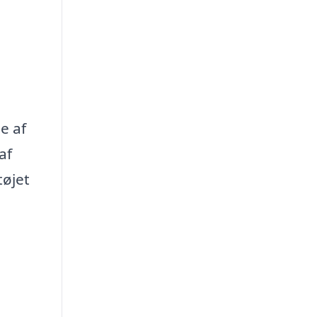
e af
af
tøjet
,