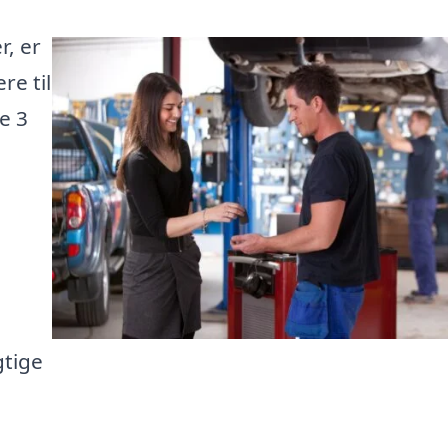
r, er
re til
te 3
gtige