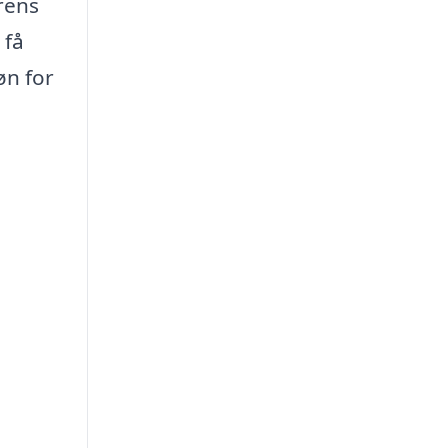
rens
 få
øn for