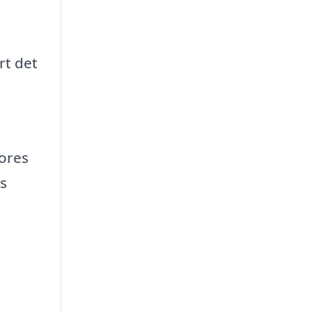
rt det
vores
s