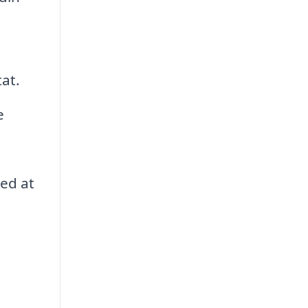
tat.
e
med at