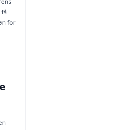
rens
 få
øn for
le
ten