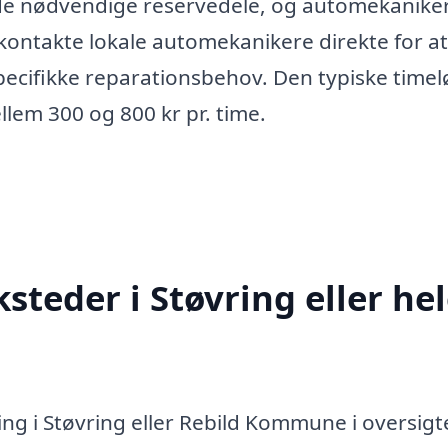
 de nødvendige reservedele, og automekanike
 kontakte lokale automekanikere direkte for at
pecifikke reparationsbehov. Den typiske timel
llem 300 og 800 kr pr. time.
teder i Støvring eller he
ng i Støvring eller Rebild Kommune i oversig