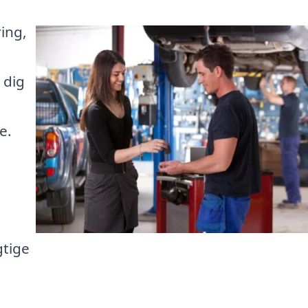
ing,
 dig
e.
gtige