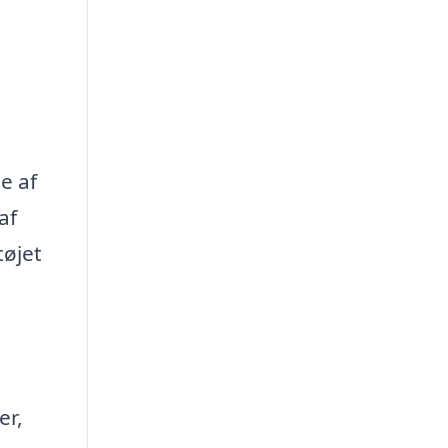
e af
af
tøjet
er,