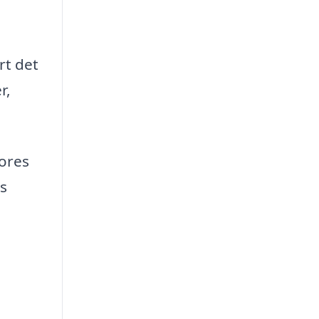
rt det
r,
vores
s