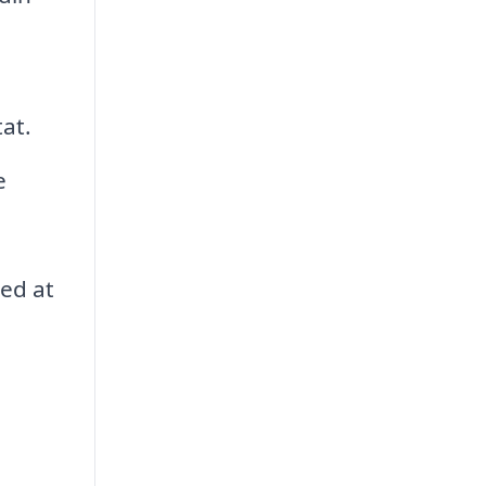
tat.
e
med at