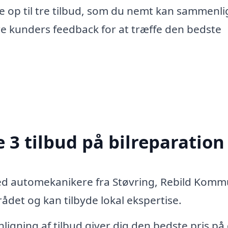
e op til tre tilbud, som du nemt kan sammenli
re kunders feedback for at træffe den bedste
 3 tilbud på bilreparation
ed automekanikere fra Støvring, Rebild Kom
det og kan tilbyde lokal ekspertise.
igning af tilbud giver dig den bedste pris på 