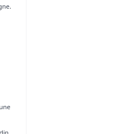
gne.
mune
din