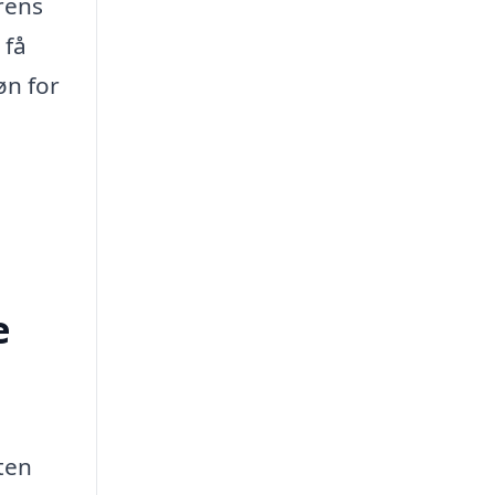
rens
 få
øn for
e
ten