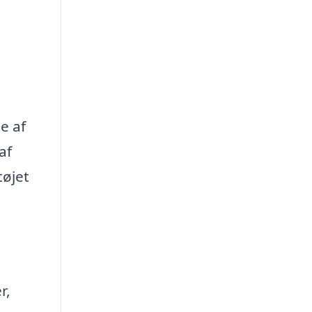
e af
af
tøjet
r,