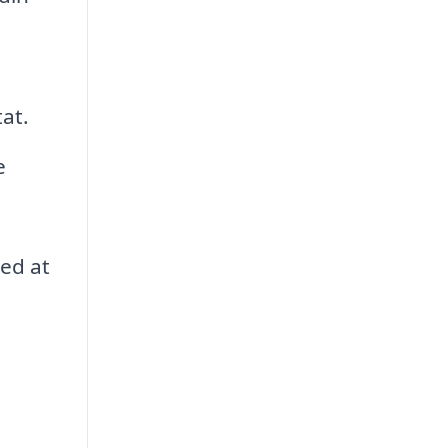
tat.
e
med at