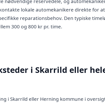
 de nødvendige reservedele, og automekanike
 kontakte lokale automekanikere direkte for at
pecifikke reparationsbehov. Den typiske timel
llem 300 og 800 kr pr. time.
teder i Skarrild eller hel
ng i Skarrild eller Herning kommune i oversig