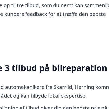
e op til tre tilbud, som du nemt kan sammenli
re kunders feedback for at træffe den bedste
 3 tilbud på bilreparation
ed automekanikere fra Skarrild, Herning ko
det og kan tilbyde lokal ekspertise.
igning af tilbud giver dig den bedste pris på 