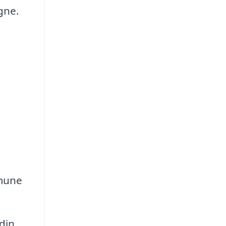
gne.
mmune
din