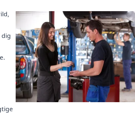
ild,
 dig
e.
gtige