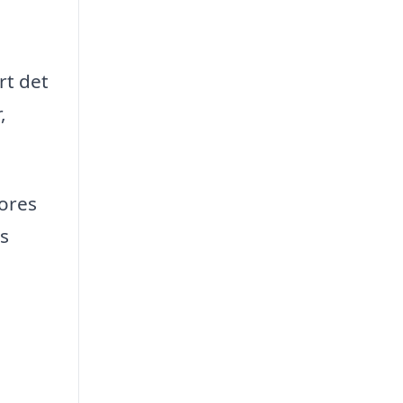
rt det
,
vores
s