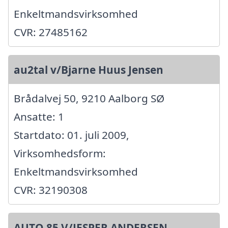
Enkeltmandsvirksomhed
CVR: 27485162
au2tal v/Bjarne Huus Jensen
Brådalvej 50, 9210 Aalborg SØ
Ansatte: 1
Startdato: 01. juli 2009,
Virksomhedsform:
Enkeltmandsvirksomhed
CVR: 32190308
AUTO 85 V/JESPER ANDERSEN