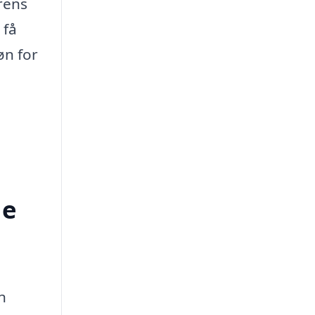
rens
 få
øn for
le
n