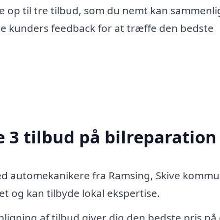
e op til tre tilbud, som du nemt kan sammenli
re kunders feedback for at træffe den bedste
 3 tilbud på bilreparation
med automekanikere fra Ramsing, Skive komm
 og kan tilbyde lokal ekspertise.
igning af tilbud giver dig den bedste pris på 