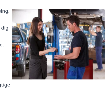
sing,
 dig
e.
gtige