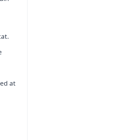
tat.
e
med at