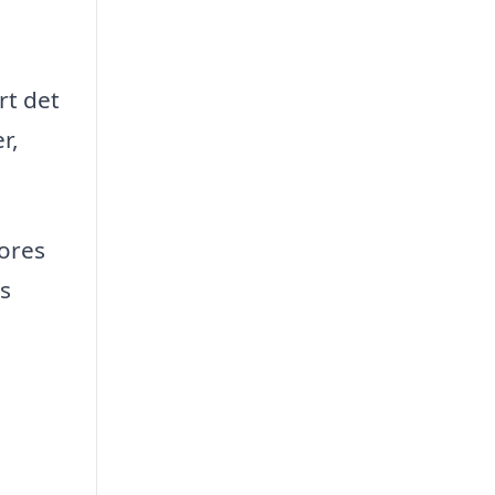
rt det
r,
vores
s