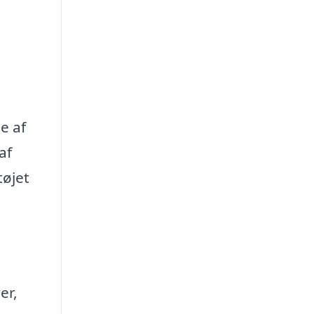
e af
af
tøjet
er,