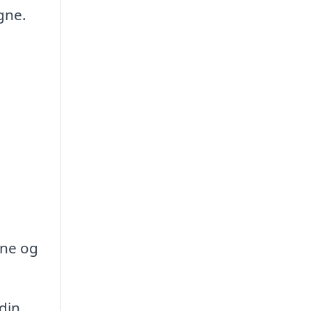
gne.
une og
din