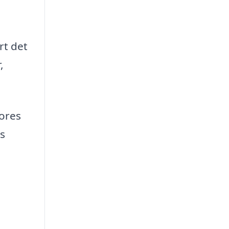
rt det
,
vores
s