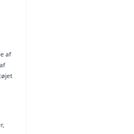
e af
af
tøjet
r,