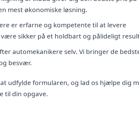
den mest økonomiske løsning.
re er erfarne og kompetente til at levere
 være sikker på et holdbart og pålideligt resul
 efter automekanikere selv. Vi bringer de bedst
d og besvær.
 at udfylde formularen, og lad os hjælpe dig 
 til din opgave.