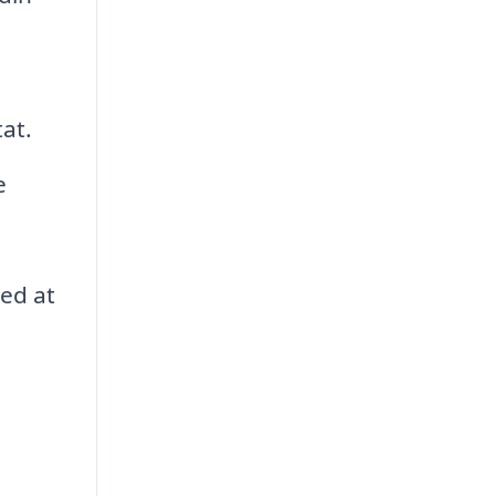
tat.
e
med at