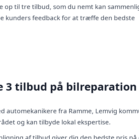
e op til tre tilbud, som du nemt kan sammenli
re kunders feedback for at træffe den bedste
 3 tilbud på bilreparation
med automekanikere fra Ramme, Lemvig kom
det og kan tilbyde lokal ekspertise.
igning af tilbud giver dig den bedste pris på 