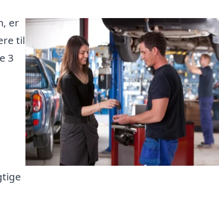
, er
re til
te 3
gtige