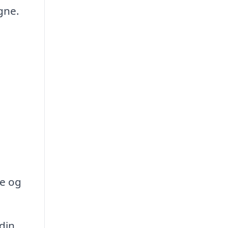
gne.
e og
din