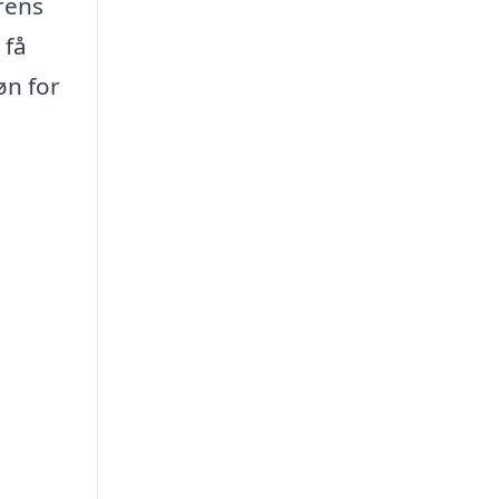
rens
 få
øn for