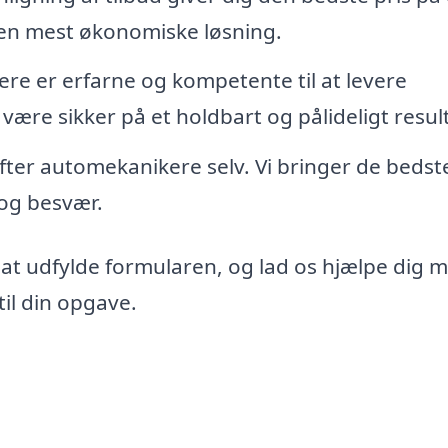
den mest økonomiske løsning.
re er erfarne og kompetente til at levere
 være sikker på et holdbart og pålideligt resul
 efter automekanikere selv. Vi bringer de bedst
d og besvær.
 at udfylde formularen, og lad os hjælpe dig 
il din opgave.