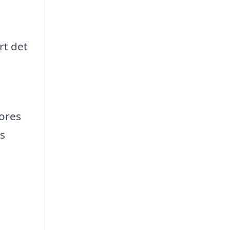
rt det
vores
s