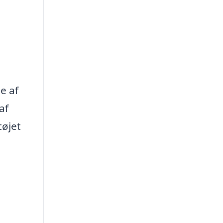
e af
af
tøjet