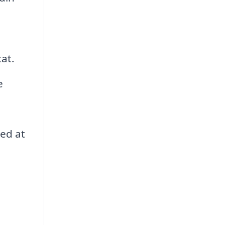
tat.
e
med at