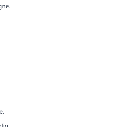
gne.
e.
din