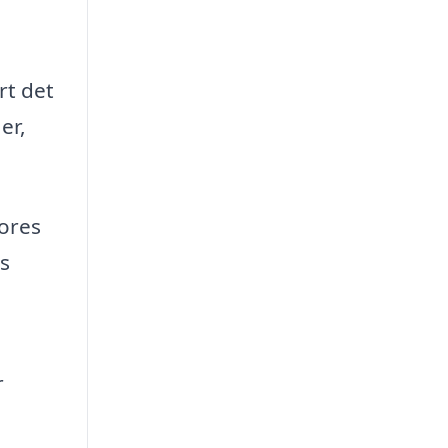
rt det
er,
vores
s
r