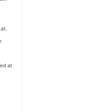
tat.
e
med at