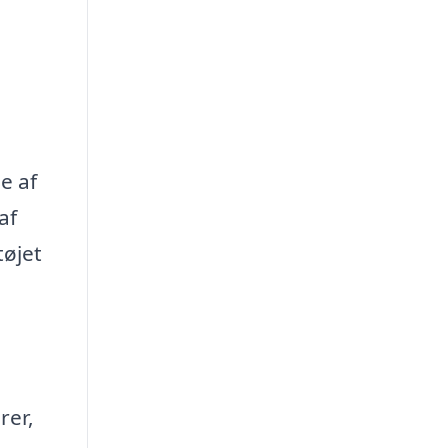
e af
af
tøjet
rer,