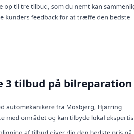
e op til tre tilbud, som du nemt kan sammenli
re kunders feedback for at træffe den bedste
 3 tilbud på bilreparation
ed automekanikere fra Mosbjerg, Hjørring
 med området og kan tilbyde lokal ekspertis
igning af tilbud giver dig den bedste pris på 