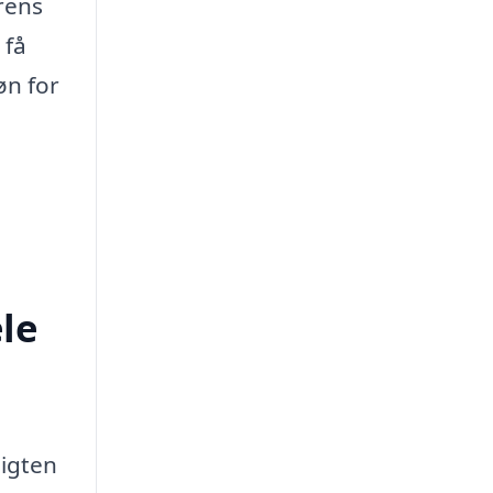
rens
 få
øn for
le
sigten