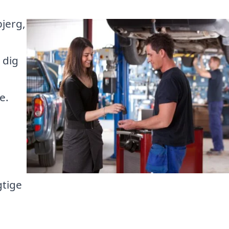
jerg,
 dig
e.
gtige