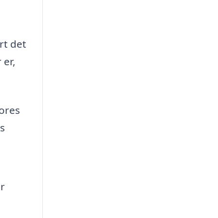
rt det
 er,
vores
s
r