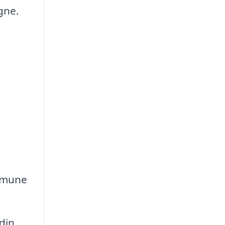
gne.
ommune
din