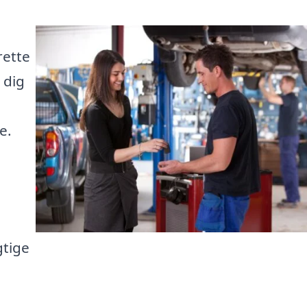
rette
 dig
e.
gtige