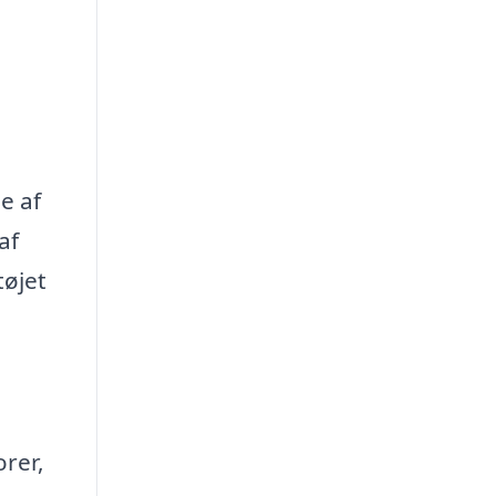
e af
af
tøjet
orer,