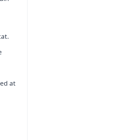
tat.
e
med at