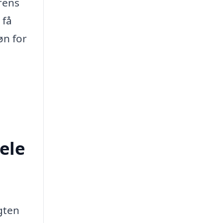
rens
 få
øn for
ele
gten