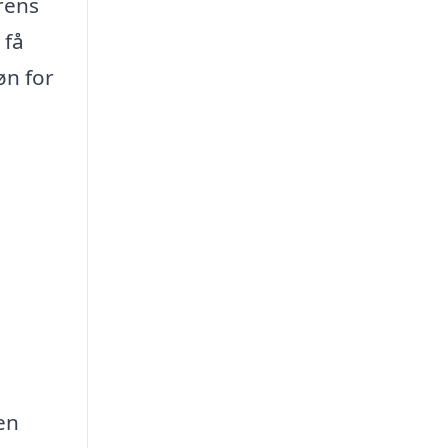
rens
 få
øn for
en