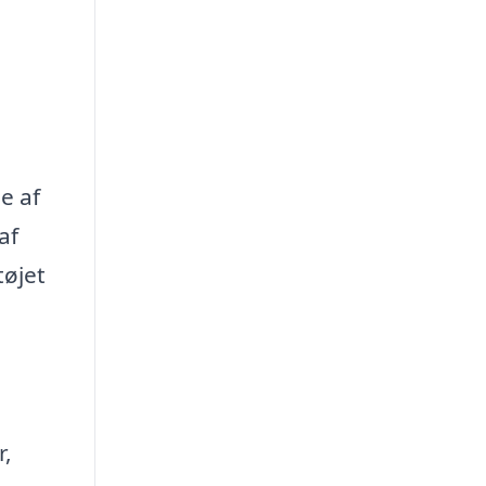
e af
af
tøjet
r,