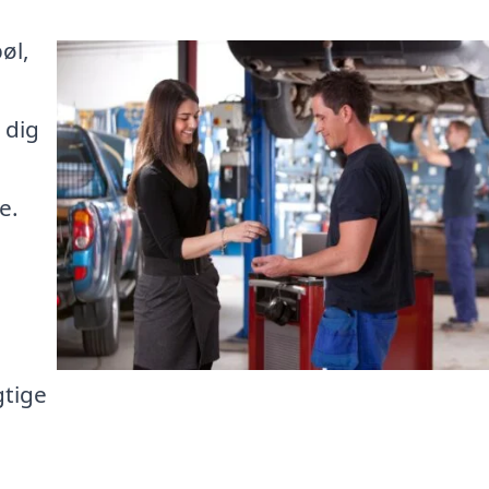
øl,
 dig
e.
gtige