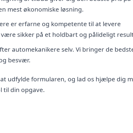
den mest økonomiske løsning.
re er erfarne og kompetente til at levere
 være sikker på et holdbart og pålideligt resul
 efter automekanikere selv. Vi bringer de bedst
d og besvær.
 at udfylde formularen, og lad os hjælpe dig 
 til din opgave.