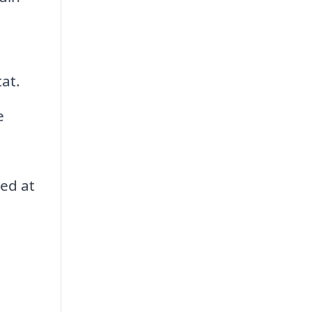
tat.
e
med at