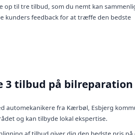
e op til tre tilbud, som du nemt kan sammenli
re kunders feedback for at træffe den bedste
 3 tilbud på bilreparation
med automekanikere fra Kærbøl, Esbjerg kom
det og kan tilbyde lokal ekspertise.
igning af tilbud giver dig den bedste pris på 