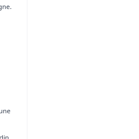
gne.
mune
din