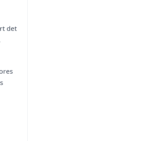
rt det
,
vores
s