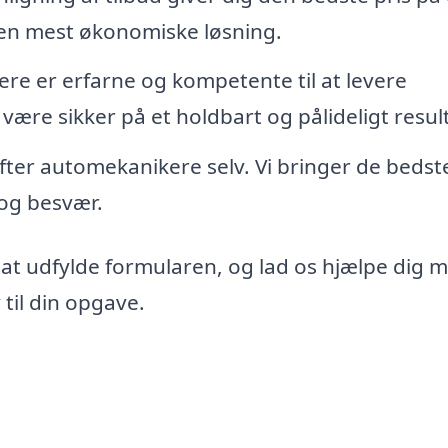
den mest økonomiske løsning.
re er erfarne og kompetente til at levere
 være sikker på et holdbart og pålideligt resul
 efter automekanikere selv. Vi bringer de bedst
d og besvær.
 at udfylde formularen, og lad os hjælpe dig 
til din opgave.