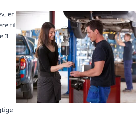
v, er
re til
te 3
gtige