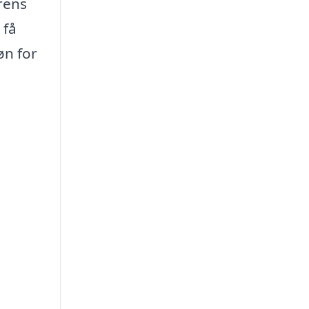
rens
 få
øn for