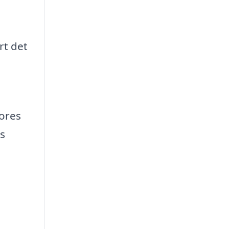
rt det
vores
s