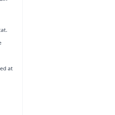
tat.
e
med at