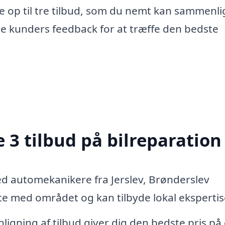
e op til tre tilbud, som du nemt kan sammenli
re kunders feedback for at træffe den bedste
 3 tilbud på bilreparation
ed automekanikere fra Jerslev, Brønderslev
 med området og kan tilbyde lokal ekspertis
igning af tilbud giver dig den bedste pris på 