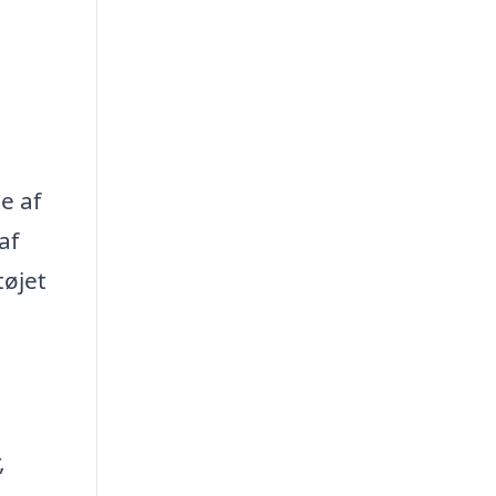
e af
af
tøjet
,