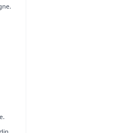
gne.
e.
din