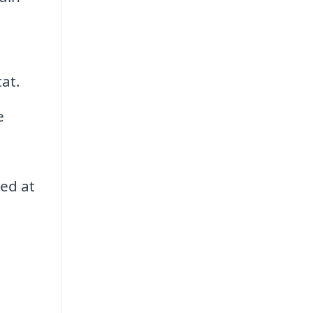
tat.
e
med at