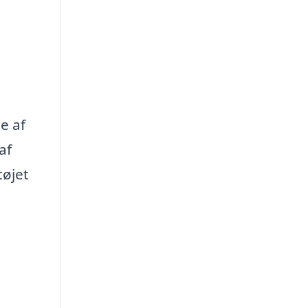
e af
af
tøjet