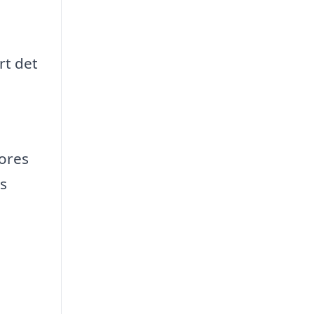
rt det
vores
s