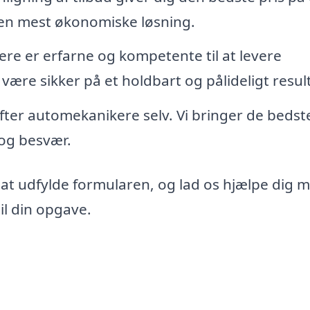
den mest økonomiske løsning.
re er erfarne og kompetente til at levere
 være sikker på et holdbart og pålideligt resul
 efter automekanikere selv. Vi bringer de bedst
d og besvær.
 at udfylde formularen, og lad os hjælpe dig 
il din opgave.