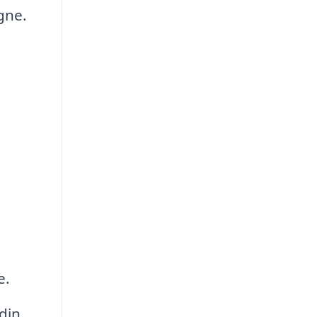
gne.
e.
din