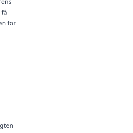
rens
 få
øn for
igten