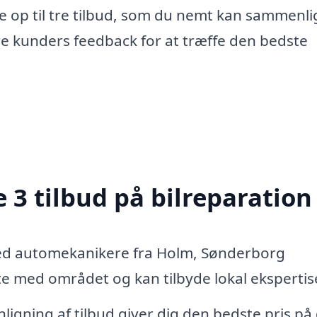
e op til tre tilbud, som du nemt kan sammenli
re kunders feedback for at træffe den bedste
 3 tilbud på bilreparation
ed automekanikere fra Holm, Sønderborg
 med området og kan tilbyde lokal ekspertis
igning af tilbud giver dig den bedste pris på 