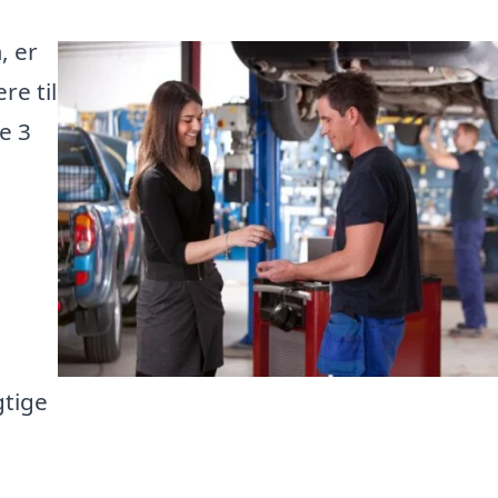
, er
re til
te 3
gtige