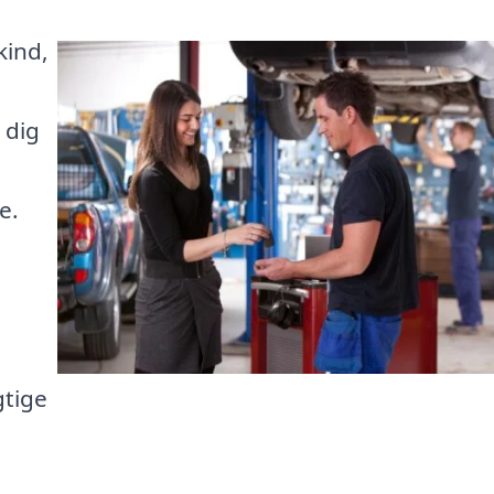
kind,
 dig
e.
gtige