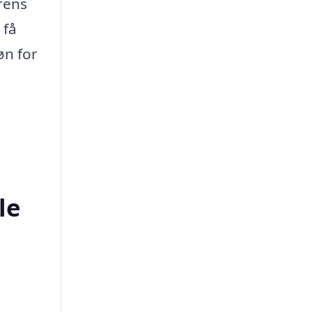
rens
 få
øn for
le