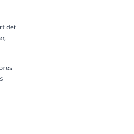
rt det
er,
vores
s