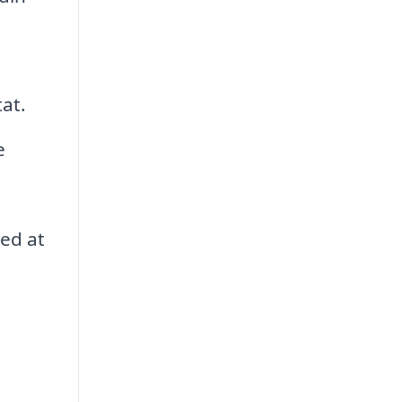
tat.
e
med at