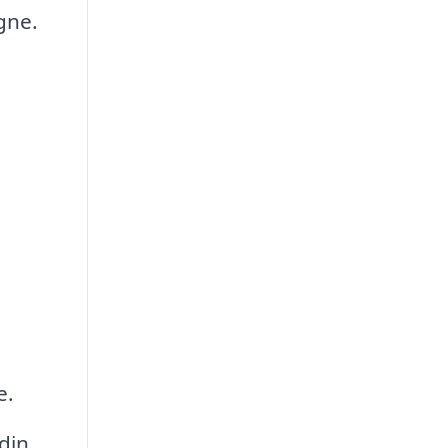
gne.
g
e.
din