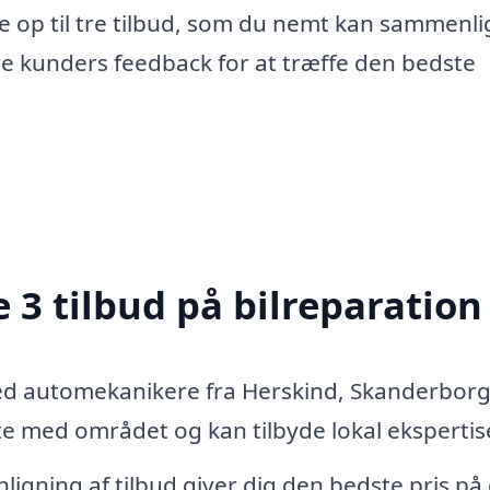
e op til tre tilbud, som du nemt kan sammenli
re kunders feedback for at træffe den bedste
 3 tilbud på bilreparation
ed automekanikere fra Herskind, Skanderbor
 med området og kan tilbyde lokal ekspertis
igning af tilbud giver dig den bedste pris på 