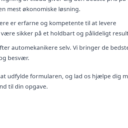
den mest økonomiske løsning.
re er erfarne og kompetente til at levere
 være sikker på et holdbart og pålideligt resul
 efter automekanikere selv. Vi bringer de bedst
d og besvær.
 at udfylde formularen, og lad os hjælpe dig 
d til din opgave.