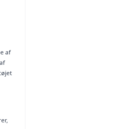
e af
af
tøjet
er,