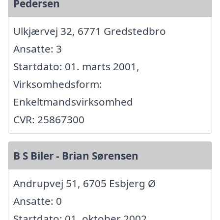
Pedersen
Ulkjærvej 32, 6771 Gredstedbro
Ansatte: 3
Startdato: 01. marts 2001,
Virksomhedsform:
Enkeltmandsvirksomhed
CVR: 25867300
B S Biler - Brian Sørensen
Andrupvej 51, 6705 Esbjerg Ø
Ansatte: 0
Startdato: 01. oktober 2002,