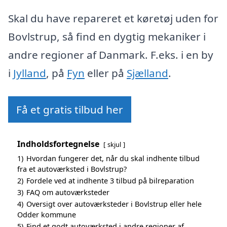
Skal du have repareret et køretøj uden for
Bovlstrup, så find en dygtig mekaniker i
andre regioner af Danmark. F.eks. i en by
i
Jylland
, på
Fyn
eller på
Sjælland
.
Få et gratis tilbud her
Indholdsfortegnelse
skjul
1)
Hvordan fungerer det, når du skal indhente tilbud
fra et autoværksted i Bovlstrup?
2)
Fordele ved at indhente 3 tilbud på bilreparation
3)
FAQ om autoværksteder
4)
Oversigt over autoværksteder i Bovlstrup eller hele
Odder kommune
5)
Find et godt autoværksted i andre regioner af