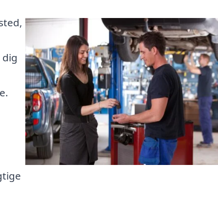
sted,
 dig
e.
gtige