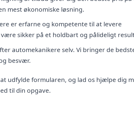
den mest økonomiske løsning.
re er erfarne og kompetente til at levere
 være sikker på et holdbart og pålideligt resul
 efter automekanikere selv. Vi bringer de bedst
d og besvær.
 at udfylde formularen, og lad os hjælpe dig 
d til din opgave.