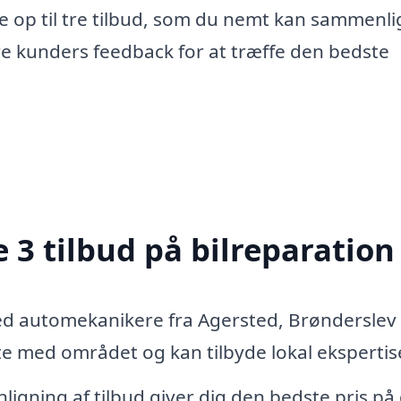
e op til tre tilbud, som du nemt kan sammenli
re kunders feedback for at træffe den bedste
 3 tilbud på bilreparation
ed automekanikere fra Agersted, Brønderslev
 med området og kan tilbyde lokal ekspertis
igning af tilbud giver dig den bedste pris på 