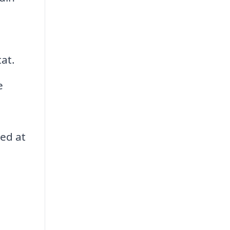
tat.
e
med at