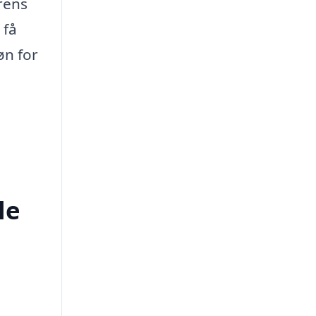
rens
 få
øn for
le