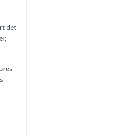
rt det
er,
vores
s