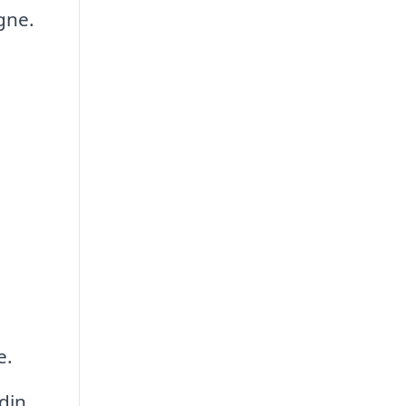
gne.
e.
din