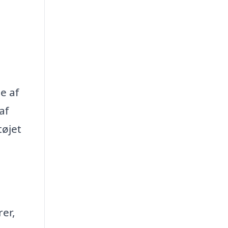
e af
af
tøjet
rer,