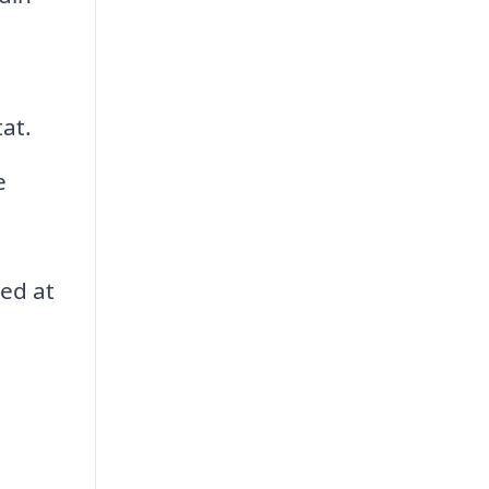
tat.
e
med at