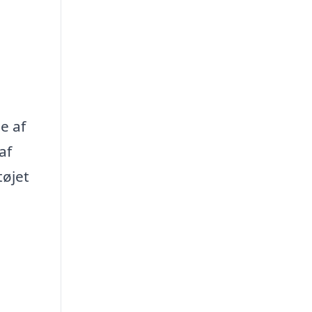
e af
af
tøjet
,