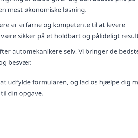
den mest økonomiske løsning.
re er erfarne og kompetente til at levere
 være sikker på et holdbart og pålideligt resul
 efter automekanikere selv. Vi bringer de bedst
d og besvær.
 at udfylde formularen, og lad os hjælpe dig 
til din opgave.