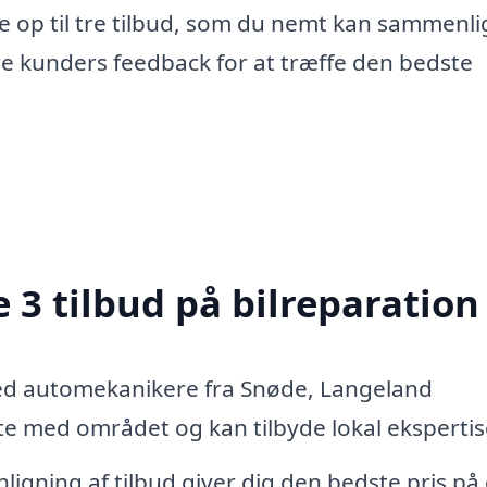
e op til tre tilbud, som du nemt kan sammenli
re kunders feedback for at træffe den bedste
 3 tilbud på bilreparation
ed automekanikere fra Snøde, Langeland
 med området og kan tilbyde lokal ekspertis
igning af tilbud giver dig den bedste pris på 