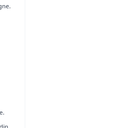
gne.
e.
din