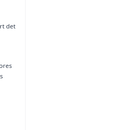
rt det
vores
s