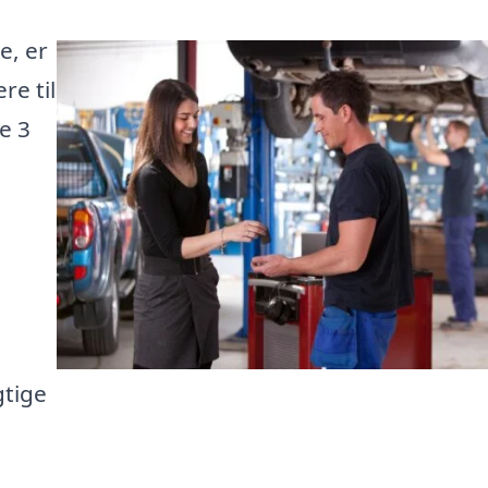
e, er
re til
te 3
gtige