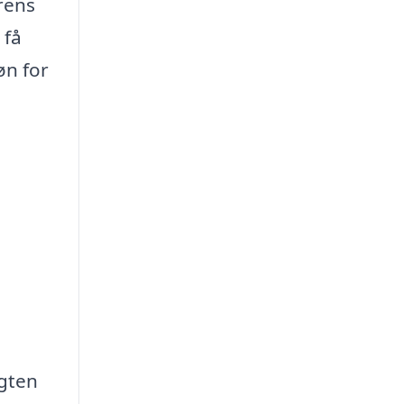
rens
 få
øn for
igten